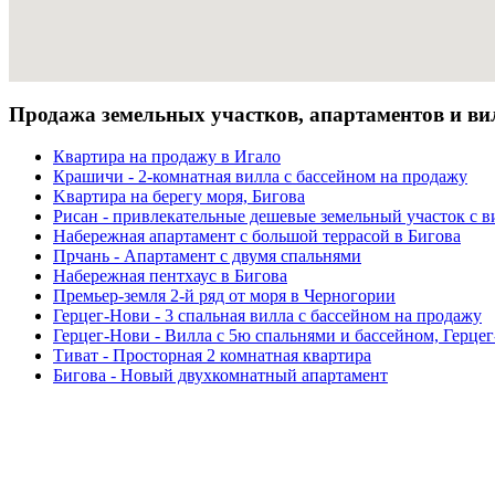
Продажа земельных участков, апартаментов и ви
Квартира на продажу в Игало
Крашичи - 2-комнатная вилла с бассейном на продажу
Kвартира на берегу моря, Бигова
Рисан - привлекательные дешевые земельный участок с в
Набережная aпартамент с большой террасой в Бигова
Прчань - Апартамент с двумя спальнями
Набережная пентхаус в Бигова
Премьер-земля 2-й ряд от моря в Черногории
Герцег-Нови - 3 спальная вилла с бассейном на продажу
Герцег-Нови - Bилла с 5ю спальнями и бассейном, Герце
Тиват - Просторная 2 комнатная квартира
Бигова - Новый двухкомнатный aпартамент