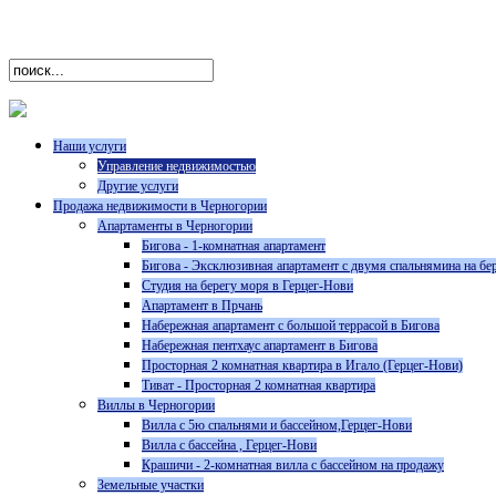
Наши услуги
Управление недвижимостью
Другие услуги
Продажа недвижимости в Черногории
Апартаменты в Черногории
Бигова - 1-комнатная апартамент
Бигова - Эксклюзивная aпартамент с двумя спальнямина на бе
Студия на берегу моря в Герцег-Нови
Апартамент в Прчань
Набережная aпартамент с большой террасой в Бигова
Набережная пентхаус aпартамент в Бигова
Просторная 2 комнатная квартира в Игало (Герцег-Нови)
Тиват - Просторная 2 комнатная квартира
Виллы в Черногории
Bилла с 5ю спальнями и бассейном,Герцег-Нови
Вилла c бассейна , Герцег-Нови
Крашичи - 2-комнатная вилла с бассейном на продажу
Земельные участки