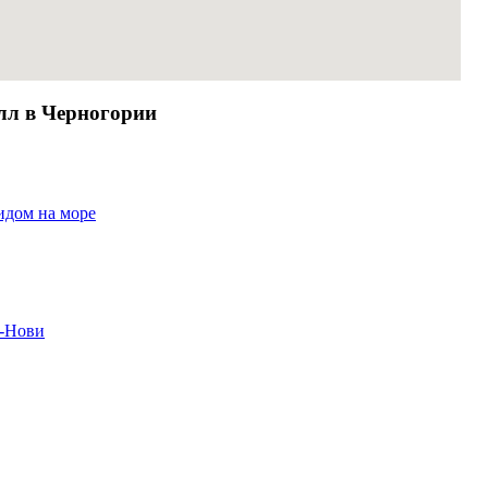
лл в Черногории
идом на море
г-Нови